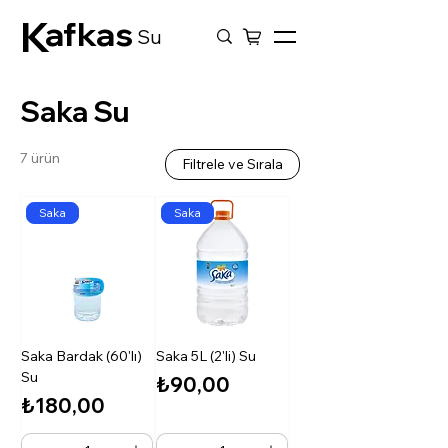
K
afkas
Su
Saka Su
7 ürün
Filtrele ve Sırala
Saka
Saka
Saka Bardak (60'lı)
Saka 5L (2'li) Su
Su
Fiyat
₺90,00
Fiyat
₺180,00