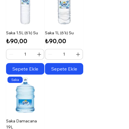
Saka 1.5L (6'lı) Su
Saka 1L (6'lı) Su
Fiyat
Fiyat
₺90,00
₺90,00
Sepete Ekle
Sepete Ekle
Saka
Saka Damacana
19L