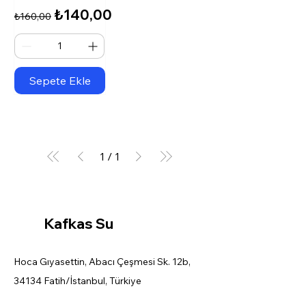
Normal Fiyat
İndirimli Fiyat
₺140,00
₺160,00
Sepete Ekle
1
/
1
Kafkas Su
Hoca Gıyasettin, Abacı Çeşmesi Sk. 12b,
34134 Fatih/İstanbul, Türkiye