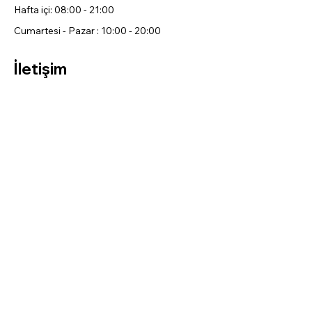
Hafta içi: 08:00 - 21:00
Cumartesi - Pazar : 10:00 - 20:00
İletişim
0 (535) 495 70 95
WhatsApp
Facebook
Instagram
Mağaza
Tüm Ürün
ler
Damacana