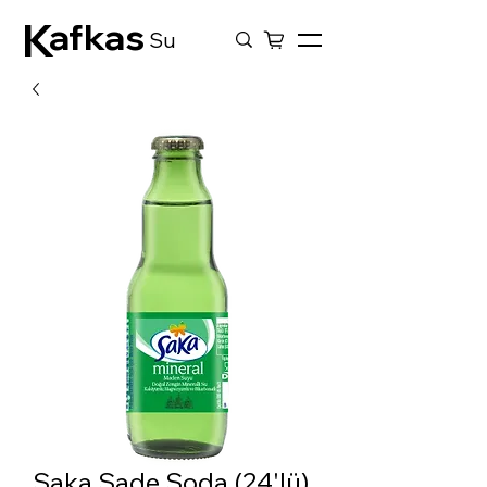
K
afkas
Su
Saka Sade Soda (24'lü)