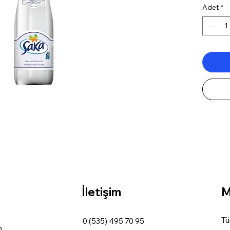
Adet
*
İletişim
M
Tü
0 (535) 495 70 95
,