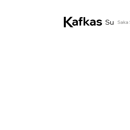
K
afkas
Su
Saka