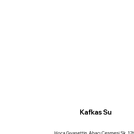
Kafkas Su
Hoca Gıyasettin, Abacı Çeşmesi Sk. 12b