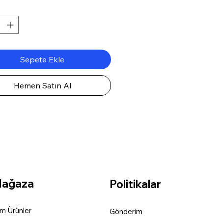
Sepete Ekle
Hemen Satın Al
ağaza
Politikalar
m Ürün
ler
Gönderim