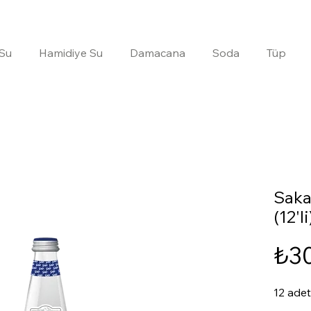
 Su
Hamidiye Su
Damacana
Soda
Tüp
Saka
(12'l
₺3
12 adet